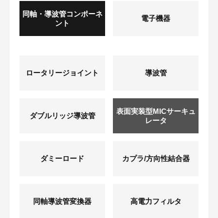
同軸・導波管コンポーネ
電子機器
ント
ロータリージョイント
導波管
表面実装型MICサーキュ
ダブルリッジ導波管
レータ
ダミーロード
カプラ/方向性結合器
同軸導波管変換器
高電力フィルタ