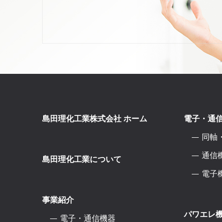
島田理化工業株式会社 ホーム
電子・通
同軸
通信
島田理化工業について
電子
事業紹介
パワエレ
電子・通信機器