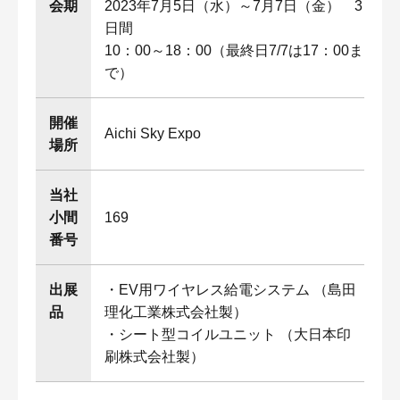
会期
2023年7月5日（水）～7月7日（金） 3
日間
10：00～18：00（最終日7/7は17：00ま
で）
開催
Aichi Sky Expo
場所
当社
小間
169
番号
出展
・EV用ワイヤレス給電システム （島田
品
理化工業株式会社製）
・シート型コイルユニット （大日本印
刷株式会社製）