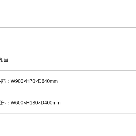
相当
：W900×H70×D640mm
：W600×H180×D400mm