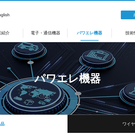
glish
業紹介
電子・通信機器
パワエレ機器
技術
パワエレ機器
製品
ワイヤ