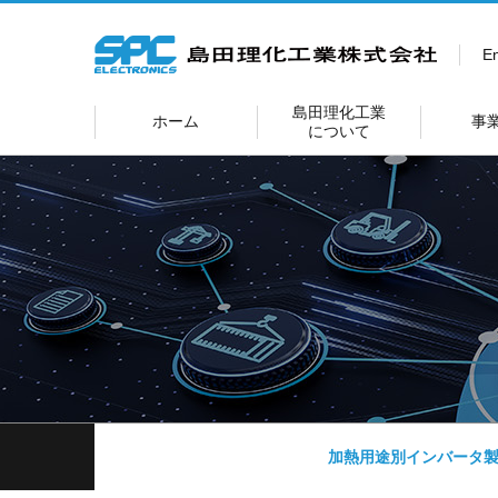
En
島田理化工業
ホーム
事
について
加熱用途別インバータ