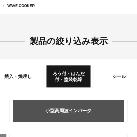
WAVE COOKER
製品の絞り込み表示
ろう付・はんだ
焼入・焼戻し
シール
付・塗装乾燥
小型高周波インバータ