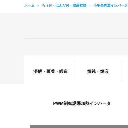
ホーム
ろう付・はんだ付・塗装乾燥
小型高周波インバータ
溶解・蒸着・鍛造
焼鈍・焼嵌
PWM制御誘導加熱インバータ