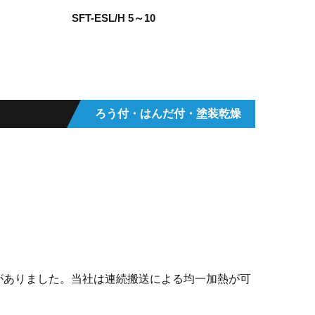
SFT-ESL/H 5～10
ろう付・はんだ付・塗装乾燥
がありました。当社は連続搬送による均一加熱が可