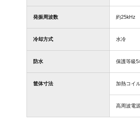
発振周波数
約25kHz
冷却方式
水冷
防水
保護等級5
筐体寸法
加熱コイル部
高周波電源部