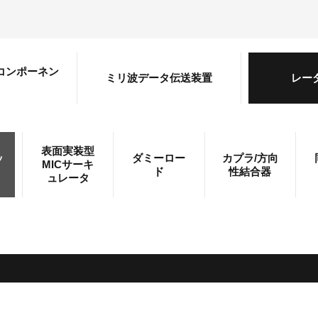
コンポーネン
ミリ波データ伝送装置
レー
ト
表面実装型
ッ
ダミーロー
カプラ/方向
MICサーキ
ド
性結合器
ュレータ