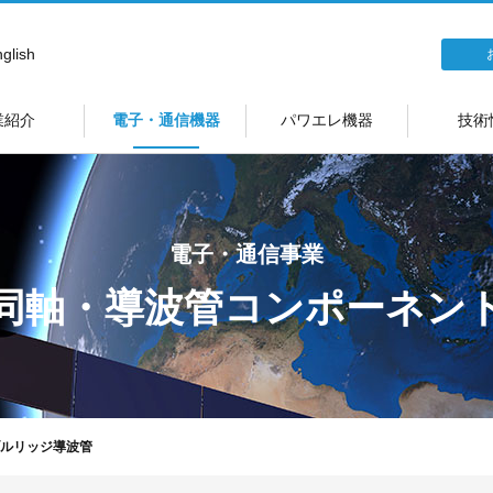
glish
業紹介
電子・通信機器
パワエレ機器
技術
電子・通信事業
同軸・導波管
コンポーネン
ルリッジ導波管