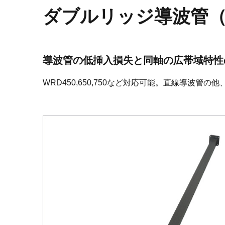
ダブルリッジ導波管（
導波管の低挿入損失と同軸の広帯域特性
WRD450,650,750など対応可能。直線導波