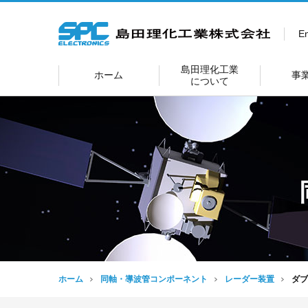
En
島田理化工業
ホーム
事
について
ホーム
同軸・導波管コンポーネント
レーダー装置
ダブ