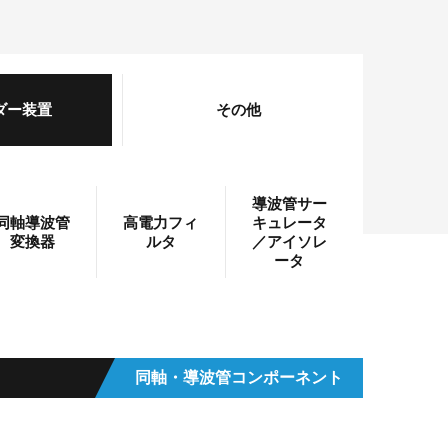
ダー装置
その他
導波管サー
同軸導波管
高電力フィ
キュレータ
変換器
ルタ
／アイソレ
ータ
同軸・導波管コンポーネント